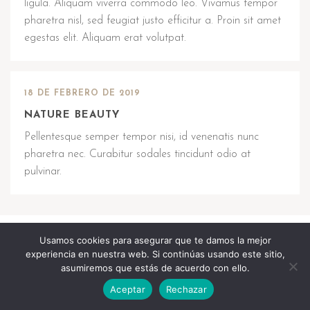
ligula. Aliquam viverra commodo leo. Vivamus tempor
pharetra nisl, sed feugiat justo efficitur a. Proin sit amet
egestas elit. Aliquam erat volutpat.
18 DE FEBRERO DE 2019
NATURE BEAUTY
Pellentesque semper tempor nisi, id venenatis nunc
pharetra nec. Curabitur sodales tincidunt odio at
pulvinar.
Usamos cookies para asegurar que te damos la mejor
Copyright © 2024 | Desarrollado por
Ingyser
|
experiencia en nuestra web. Si continúas usando este sitio,
Accesibilidad
|
Aviso legal
|
Política de Privacidad y
asumiremos que estás de acuerdo con ello.
Cookies
Aceptar
Rechazar