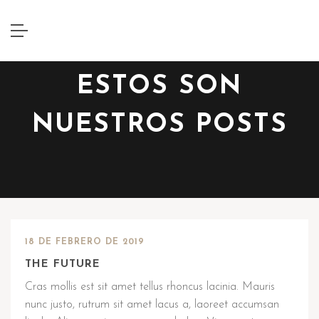
ESTOS SON
NUESTROS POSTS
18 DE FEBRERO DE 2019
THE FUTURE
Cras mollis est sit amet tellus rhoncus lacinia. Mauris
nunc justo, rutrum sit amet lacus a, laoreet accumsan